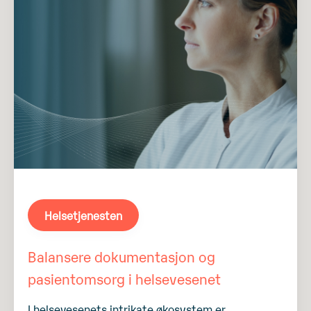
Helsetjenesten
Balansere dokumentasjon og
pasientomsorg i helsevesenet
I helsevesenets intrikate økosystem er