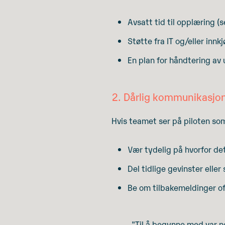
Avsatt tid til opplæring (
Støtte fra IT og/eller innk
En plan for håndtering av
2. Dårlig kommunikasjo
Hvis teamet ser på piloten som
Vær tydelig på hvorfor det
Del tidlige gevinster eller
Be om tilbakemeldinger oft
"Til å begynne med var n