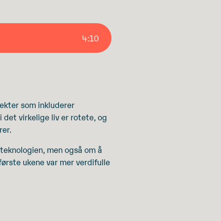
4
:
10
jekter som inkluderer
et virkelige liv er rotete, og
rer.
e teknologien, men også om å
første ukene var mer verdifulle