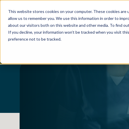
EN
/
DE
/
NO
This website stores cookies on your computer. These cookies are u
allow us to remember you. We use this information in order to impr
about our visitors both on this website and other media. To find o
If you decline, your information won’t be tracked when you visit th
preference not to be tracked.