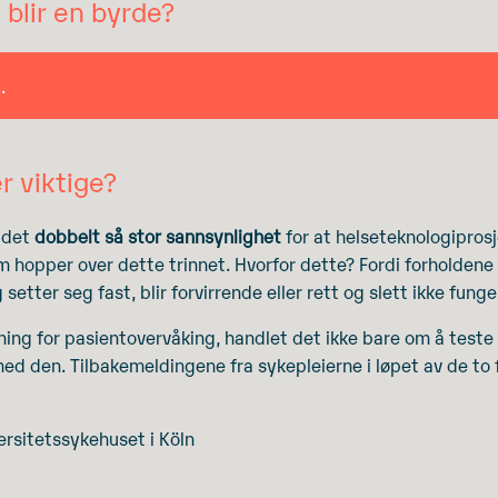
 blir en byrde?
.
r viktige?
 det
dobbelt så stor sannsynlighet
for at helseteknologipros
hopper over dette trinnet. Hvorfor dette? Fordi forholdene i d
 setter seg fast, blir forvirrende eller rett og slett ikke funge
øsning for pasientovervåking, handlet det ikke bare om å test
ed den. Tilbakemeldingene fra sykepleierne i løpet av de to 
versitetssykehuset i Köln