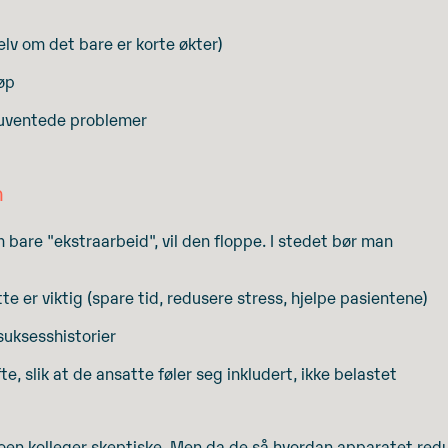
selv om det bare er korte økter)
jøp
 uventede problemer
n
 bare "ekstraarbeid", vil den floppe. I stedet bør man
te er viktig (spare tid, redusere stress, hjelpe pasientene)
 suksesshistorier
e, slik at de ansatte føler seg inkludert, ikke belastet
oen kolleger skeptiske. Men da de så hvordan apparatet red