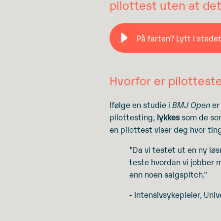
pilottest uten at det
På farten? Lytt i stedet
Hvorfor er pilotteste
Ifølge en studie i
BMJ Open
er
pilottesting,
lykkes
som de som 
en pilottest viser deg hvor ting
"Da vi testet ut en ny l
teste hvordan vi jobber m
enn noen salgspitch."
- Intensivsykepleier, Uni