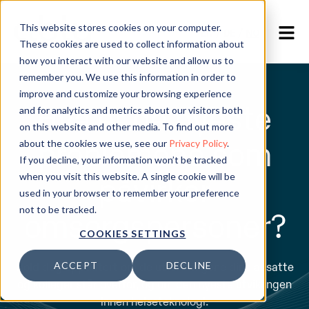
This website stores cookies on your computer.
EN
/
DE
/
NO
These cookies are used to collect information about
how you interact with our website and allow us to
remember you. We use this information in order to
improve and customize your browsing experience
Hva er de nyeste
and for analytics and metrics about our visitors both
on this website and other media. To find out more
problemene som
about the cookies we use, see our
Privacy Policy
.
If you decline, your information won’t be tracked
påvirker
when you visit this website. A single cookie will be
used in your browser to remember your preference
omsorgspersoner?
not to be tracked.
COOKIES SETTINGS
Hold deg oppdatert om de utfordringene dine ansatte
ACCEPT
DECLINE
og kolleger står overfor, og om den nyeste utviklingen
innen helseteknologi.