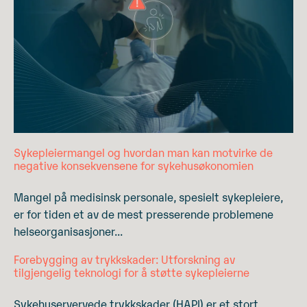
Sykepleiermangel og hvordan man kan motvirke de
negative konsekvensene for sykehusøkonomien
Mangel på medisinsk personale, spesielt sykepleiere,
er for tiden et av de mest presserende problemene
helseorganisasjoner...
Forebygging av trykkskader: Utforskning av
tilgjengelig teknologi for å støtte sykepleierne
Sykehuservervede trykkskader (HAPI) er et stort