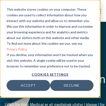
This website stores cookies on your computer. These
EN
/
DE
/
NO
cookies are used to collect information about how you
interact with our website and allow us to remember you.
We use this information in order to improve and customize
your browsing experience and for analytics and metrics
about our visitors both on this website and other media.
To find out more about the cookies we use, see our
Privacy Policy
.
If you decline, your information won’t be tracked when you
visit this website. A single cookie will be used in your
Kontaktløs
browser to remember your preference not to be tracked.
bevegelsesovervåki
COOKIES SETTINGS
for beboere
ACCEPT
DECLINE
LYNG fra Ably Medical er et medisinsk utstyr i klasse I for