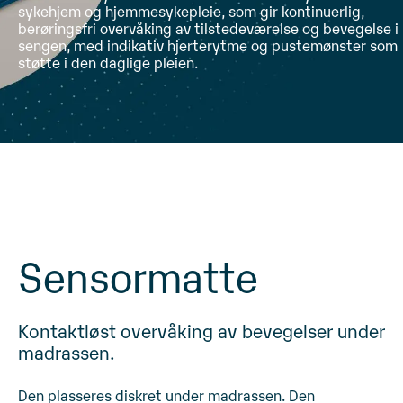
sykehjem og hjemmesykepleie, som gir kontinuerlig,
berøringsfri overvåking av tilstedeværelse og bevegelse i
sengen, med indikativ hjerterytme og pustemønster som
støtte i den daglige pleien.
Sensormatte
Kontaktløst
overvåking av bevegelser under
madrassen.
Den plasseres diskret under madrassen. Den