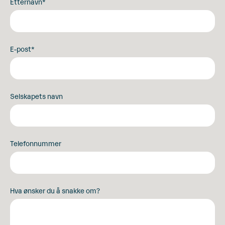
Etternavn
*
E-post
*
Selskapets navn
Telefonnummer
Hva ønsker du å snakke om?