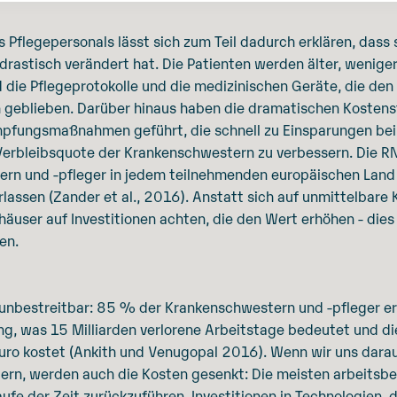
 Pflegepersonals lässt sich zum Teil dadurch erklären, dass 
 drastisch verändert hat. Die Patienten werden älter, wenig
d die Pflegeprotokolle und die medizinischen Geräte, die d
h geblieben. Darüber hinaus haben die dramatischen Kostens
fungsmaßnahmen geführt, die schnell zu Einsparungen bei P
e Verbleibsquote der Krankenschwestern zu verbessern. Die
rn und -pfleger in jedem teilnehmenden europäischen Land 
rlassen (Zander et al., 2016). Anstatt sich auf unmittelbar
häuser auf Investitionen achten, die den Wert erhöhen - dies k
en.
unbestreitbar: 85 % der Krankenschwestern und -pfleger erl
ng, was 15 Milliarden verlorene Arbeitstage bedeutet und d
Euro kostet (Ankith und Venugopal 2016). Wenn wir uns darau
gern, werden auch die Kosten gesenkt: Die meisten arbeitsb
fe der Zeit zurückzuführen. Investitionen in Technologien, 