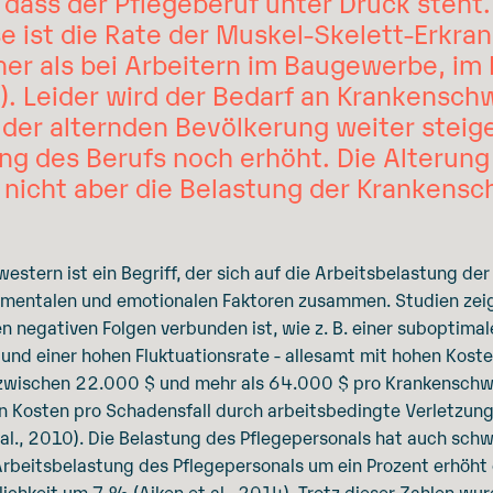
, dass der Pflegeberuf unter Druck steht.
 ist die Rate der Muskel-Skelett-Erkra
er als bei Arbeitern im Baugewerbe, im 
7). Leider wird der Bedarf an Krankensch
 der alternden Bevölkerung weiter steige
g des Berufs noch erhöht. Die Alterung 
 nicht aber die Belastung der Krankens
estern ist ein Begriff, der sich auf die Arbeitsbelastung de
, mentalen und emotionalen Faktoren zusammen. Studien zei
en negativen Folgen verbunden ist, wie z. B. einer suboptima
nd einer hohen Fluktuationsrate - allesamt mit hohen Kost
n zwischen 22.000 $ und mehr als 64.000 $ pro Krankensch
en Kosten pro Schadensfall durch arbeitsbedingte Verletzu
al., 2010). Die Belastung des Pflegepersonals hat auch sch
Arbeitsbelastung des Pflegepersonals um ein Prozent erhöht 
ichkeit um 7 % (Aiken et al., 2014). Trotz dieser Zahlen wu