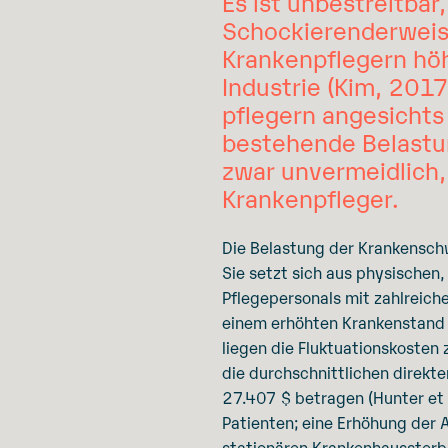
Es ist unbestreitbar
Schockierenderweise
Krankenpflegern höh
Industrie (Kim, 201
pflegern angesichts
bestehende Belastun
zwar unvermeidlich,
Krankenpfleger.
Die Belastung der Krankenschw
Sie setzt sich aus physischen
Pflegepersonals mit zahlreich
einem erhöhten Krankenstand u
liegen die Fluktuationskoste
die durchschnittlichen direkt
27.407 $ betragen (Hunter et 
Patienten; eine Erhöhung der 
stationären Krankenhaussterbl