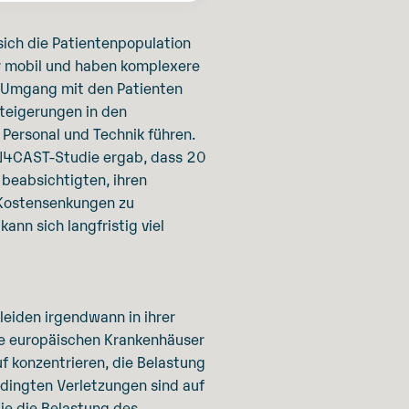
sich die Patientenpopulation
er mobil und haben komplexere
en Umgang mit den Patienten
teigerungen in den
ersonal und Technik führen.
 RN4CAST-Studie ergab, dass 20
beabsichtigten, ihren
e Kostensenkungen zu
ann sich langfristig viel
eiden irgendwann in ihrer
ie europäischen Krankenhäuser
f konzentrieren, die Belastung
edingten Verletzungen sind auf
die die Belastung des