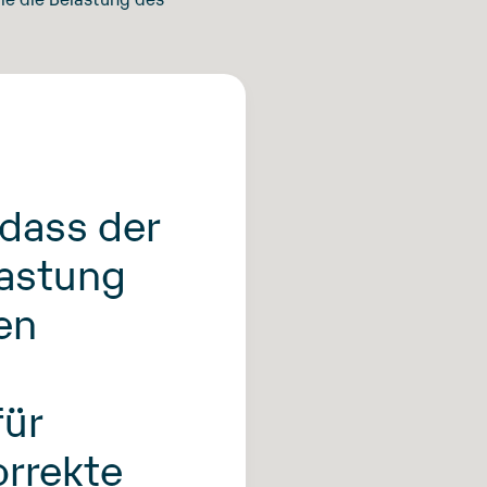
 dass der
lastung
en
für
orrekte