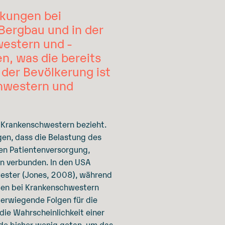
nkungen bei
Bergbau und in der
western und -
n, was die bereits
der Bevölkerung ist
chwestern und
r Krankenschwestern bezieht.
gen, dass die Belastung des
len Patientenversorgung,
en verbunden. In den USA
wester (Jones, 2008), während
ngen bei Krankenschwestern
werwiegende Folgen für die
die Wahrscheinlichkeit einer
rde bisher wenig getan, um das