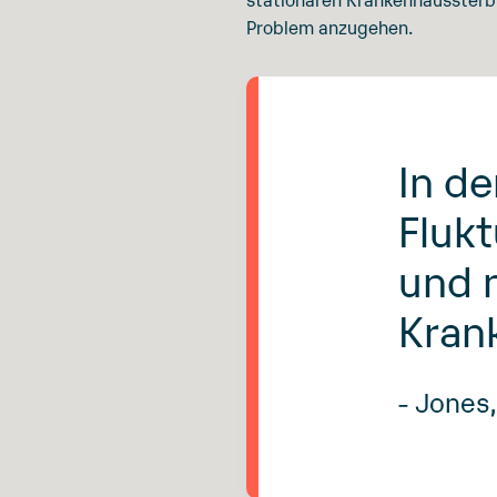
Problem anzugehen.
In de
Fluk
und 
Kran
- Jones