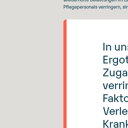
Pflegepersonals verringern, si
In u
Ergo
Zuga
verri
Fakt
Verl
Kran