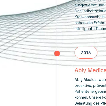
ausgeweitet und s
Gesundheitseinri
Krankenhausbett z
haben, die Erfahr
intelligente Tech
2016
Ably Medic
Ably Medical wur
proaktive, präve
Patientenergebnis
können. Unsere F
Belastung des Pfl