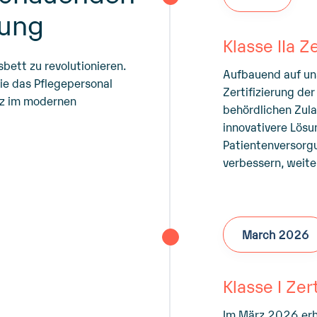
gung
Klasse IIa Z
ett zu revolutionieren.
Aufbauend auf un
ie das Pflegepersonal
Zertifizierung der
enz im modernen
behördlichen Zul
innovativere Lösu
Patientenversorgu
verbessern, weite
March 2026
Klasse I Zer
Im März 2026 erhi