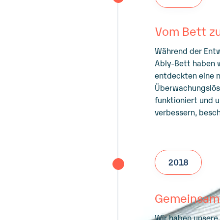
Vom Bett z
Während der Ent
Ably-Bett haben w
entdeckten eine n
Überwachungslösu
funktioniert und 
verbessern, besch
2018
Gemeinsame
Wir haben unser