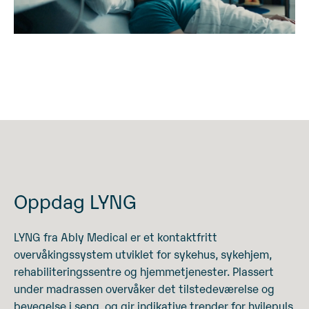
Oppdag LYNG
LYNG fra Ably Medical er et kontaktfritt
overvåkingssystem utviklet for sykehus, sykehjem,
rehabiliteringssentre og hjemmetjenester. Plassert
under madrassen overvåker det tilstedeværelse og
bevegelse i seng, og gir indikative trender for hvilepuls