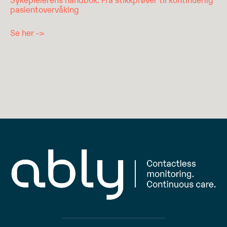
pasientovervåking
Se her ->