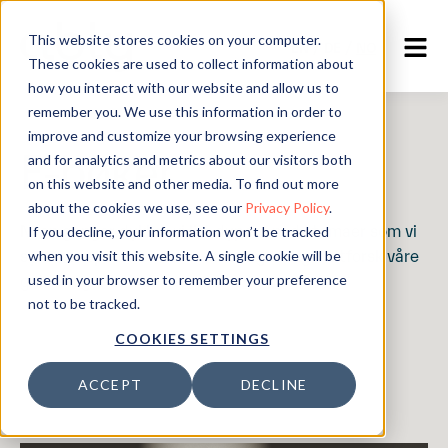
This website stores cookies on your computer.
EN
/
DE
/
NO
These cookies are used to collect information about
how you interact with our website and allow us to
remember you. We use this information in order to
improve and customize your browsing experience
E-bøker
and for analytics and metrics about our visitors both
on this website and other media. To find out more
about the cookies we use, see our
Privacy Policy
.
Noen ganger dykker vi litt dypere ned i temaer som vi
If you decline, your information won’t be tracked
synes er spesielt interessante og viktige. Utforsk våre
when you visit this website. A single cookie will be
guider og e-bøker.
used in your browser to remember your preference
not to be tracked.
COOKIES SETTINGS
ACCEPT
DECLINE