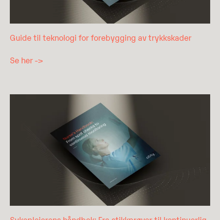
Guide til teknologi for forebygging av trykkskader
Se her ->
Sykepleierens håndbok: Fra stikkprøver til kontinuerlig