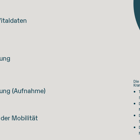
Vitaldaten
sung
Die
Kra
sung (Aufnahme)
der Mobilität