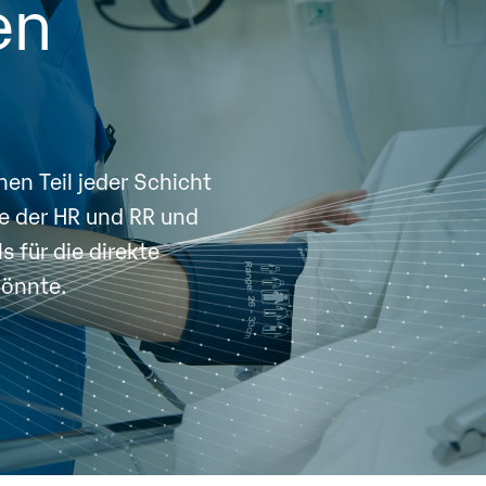
en
en Teil jeder Schicht
le der HR und RR und
s für die direkte
könnte.