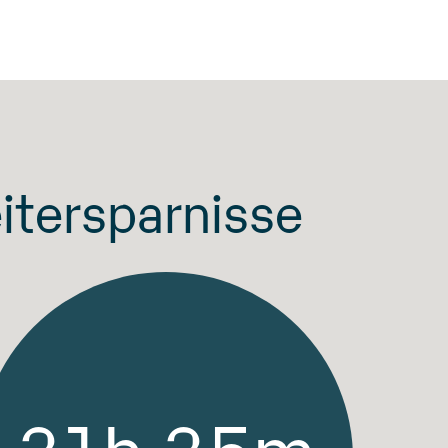
eitersparnisse
31h 35m