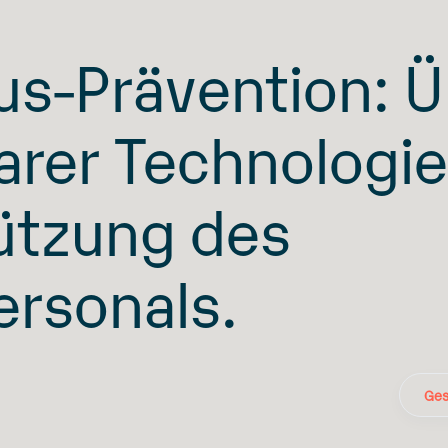
us-Prävention: Ü
arer Technologie
ützung des
ersonals.
Ges