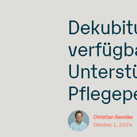
Dekubit
verfügb
Unterst
Pflegep
Christian Bennike
Oktober 1, 2024